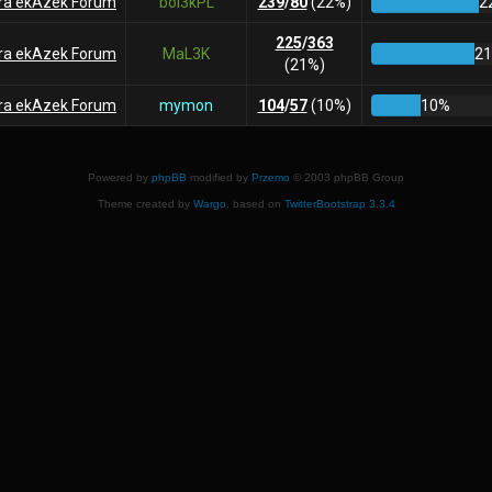
era ekAzek Forum
bol3kPL
239
/
80
(22%)
2
225
/
363
era ekAzek Forum
MaL3K
2
(21%)
era ekAzek Forum
mymon
104
/
57
(10%)
10%
Powered by
phpBB
modified by
Przemo
© 2003 phpBB Group
Theme created by
Wargo
, based on
TwitterBootstrap 3.3.4