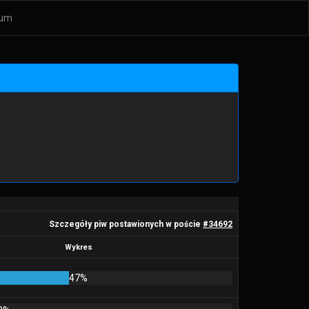
um
Szczegóły piw postawionych w poście
#34692
Wykres
47%