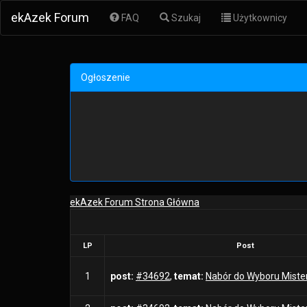
ekAzek Forum
FAQ
Szukaj
Użytkownicy
Ogłoszenie
ekAzek Forum Strona Główna
LP
Post
1
post:
#34692
,
temat:
Nabór do Wyboru Mist