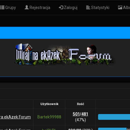
Grupy
Rejestracja
Zaloguj
Statystyki
Alb
Użytkownik
Ilość
501
/
481
era ekAzek Forum
Bartek99988
(47%)