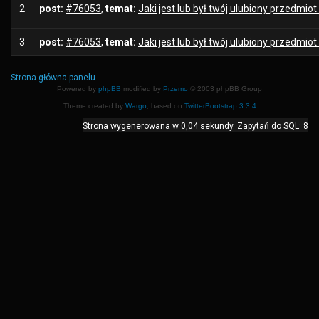
2
post:
#76053
,
temat:
Jaki jest lub był twój ulubiony przedmiot
3
post:
#76053
,
temat:
Jaki jest lub był twój ulubiony przedmiot
Strona główna panelu
Powered by
phpBB
modified by
Przemo
© 2003 phpBB Group
Theme created by
Wargo
, based on
TwitterBootstrap 3.3.4
Strona wygenerowana w 0,04 sekundy. Zapytań do SQL: 8