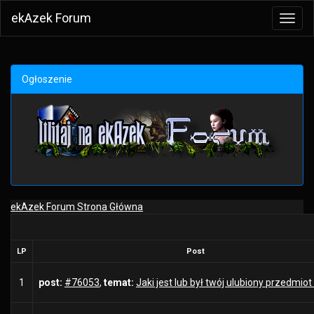
ekAzek Forum
Toggl
navig
Ogłoszenie
ekAzek Forum Strona Główna
LP
Post
1
post:
#76053
,
temat:
Jaki jest lub był twój ulubiony przedmiot