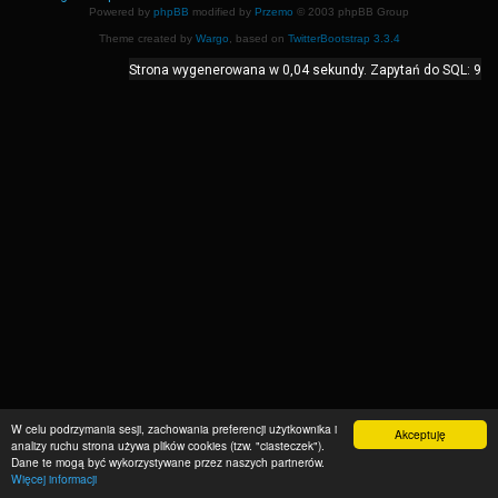
Powered by
phpBB
modified by
Przemo
© 2003 phpBB Group
Theme created by
Wargo
, based on
TwitterBootstrap 3.3.4
Strona wygenerowana w 0,04 sekundy. Zapytań do SQL: 9
W celu podrzymania sesji, zachowania preferencji użytkownika i
Akceptuję
analizy ruchu strona używa plików cookies (tzw. "ciasteczek").
Dane te mogą być wykorzystywane przez naszych partnerów.
Więcej informacji