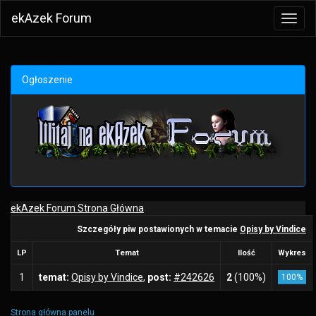
ekAzek Forum
Toggl
navig
Ogłoszenie
ekAzek Forum Strona Główna
Szczegóły piw postawionych w temacie
Opisy by Vindice
LP
Temat
Ilość
Wykres
1
temat:
Opisy by Vindice
,
post:
#242626
2
(100%)
100%
Strona główna panelu