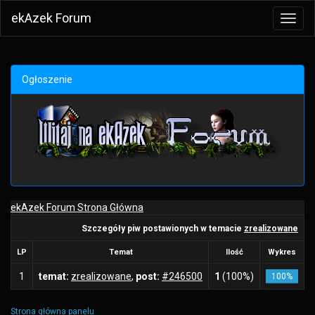
ekAzek Forum
Toggl
navig
Ogłoszenie
ekAzek Forum Strona Główna
Szczegóły piw postawionych w temacie
zrealizowane
LP
Temat
Ilość
Wykres
1
temat:
zrealizowane
,
post:
#246500
1
(100%)
100%
Strona główna panelu