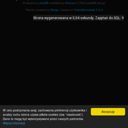
Powered by
phpBB
modified by
Przemo
© 2003 phpBB Group
Theme created by
Wargo
, based on
TwitterBootstrap 3.3.4
Strona wygenerowana w 0,04 sekundy. Zapytań do SQL: 9
W celu podrzymania sesji, zachowania preferencji użytkownika i
Akceptuję
analizy ruchu strona używa plików cookies (tzw. "ciasteczek").
Dane te mogą być wykorzystywane przez naszych partnerów.
Więcej informacji