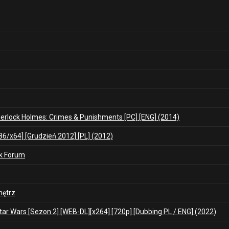
herlock Holmes: Crimes & Punishments [PC] [ENG] (2014)
86/x64] [Grudzień 2012] [PL] (2012)
ek Forum
nętrz
ar Wars [Sezon 2] [WEB-DL][x264] [720p] [Dubbing PL / ENG] (2022)