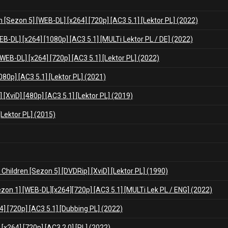
[Sezon 5] [WEB-DL] [x264] [720p] [AC3 5.1] [Lektor PL] (2022)
B-DL] [x264] [1080p] [AC3 5.1] [MULTi Lektor PL / DE] (2022)
WEB-DL] [x264] [720p] [AC3 5.1] [Lektor PL] (2022)
80p] [AC3 5.1] [Lektor PL] (2021)
 [XviD] [480p] [AC3 5.1] [Lektor PL] (2019)
Lektor PL] (2015)
Children [Sezon 5] [DVDRip] [XviD] [Lektor PL] (1990)
zon 1] [WEB-DL][x264][720p] [AC3 5.1] [MULTi Lek PL / ENG] (2022)
] [720p] [AC3 5.1] [Dubbing PL] (2022)
[x264] [720p] [AC3 2.0] [PL] (2022)