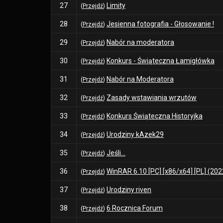
27
Limity
(
Przejdź
)
28
Jesienna fotografia - Głosowanie !
(
Przejdź
)
29
Nabór na moderatora
(
Przejdź
)
30
Konkurs - Świąteczna Łamigłówka
(
Przejdź
)
31
Nabór na Moderatora
(
Przejdź
)
32
Zasady wstawiania wrzutów
(
Przejdź
)
33
Konkurs Świąteczna Historyjka
(
Przejdź
)
34
Urodziny kAzek29
(
Przejdź
)
35
Jeśli...
(
Przejdź
)
36
WinRAR 6.10 [PC] [x86/x64] [PL] (202
(
Przejdź
)
37
Urodziny riven
(
Przejdź
)
38
6 Rocznica Forum
(
Przejdź
)