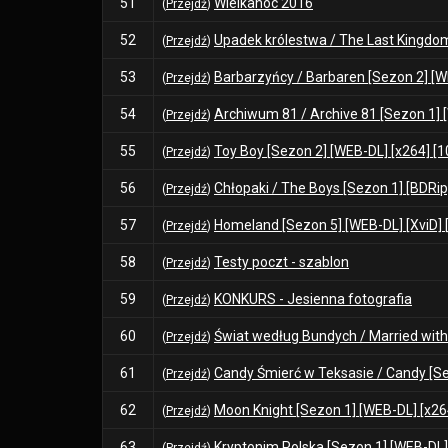
51
Wielkanoc 2016
(
Przejdź
)
52
Upadek królestwa / The Last Kingdom 
(
Przejdź
)
53
Barbarzyńcy / Barbaren [Sezon 2] [WE
(
Przejdź
)
54
Archiwum 81 / Archive 81 [Sezon 1] [
(
Przejdź
)
55
Toy Boy [Sezon 2] [WEB-DL] [x264] [10
(
Przejdź
)
56
Chłopaki / The Boys [Sezon 1] [BDRip]
(
Przejdź
)
57
Homeland [Sezon 5] [WEB-DL] [XviD] [
(
Przejdź
)
58
Testy poczt - szablon
(
Przejdź
)
59
KONKURS - Jesienna fotografia
(
Przejdź
)
60
Świat według Bundych / Married with 
(
Przejdź
)
61
Candy Śmierć w Teksasie / Candy [Se
(
Przejdź
)
62
Moon Knight [Sezon 1] [WEB-DL] [x264
(
Przejdź
)
63
Kryptonim Polska [Sezon 1] [WEB-DL] 