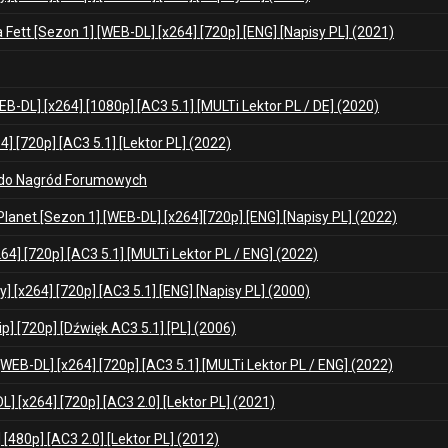
 Fett [Sezon 1] [WEB-DL] [x264] [720p] [ENG] [Napisy PL] (2021)
B-DL] [x264] [1080p] [AC3 5.1] [MULTi Lektor PL / DE] (2020)
 [720p] [AC3 5.1] [Lektor PL] (2022)
 do Nagród Forumowych
Planet [Sezon 1] [WEB-DL] [x264][720p] [ENG] [Napisy PL] (2022)
64] [720p] [AC3 5.1] [MULTi Lektor PL / ENG] (2022)
y] [x264] [720p] [AC3 5.1] [ENG] [Napisy PL] (2000)
] [720p] [Dźwięk AC3 5.1] [PL] (2006)
[WEB-DL] [x264] [720p] [AC3 5.1] [MULTi Lektor PL / ENG] (2022)
] [x264] [720p] [AC3 2.0] [Lektor PL] (2021)
 [480p] [AC3 2.0] [Lektor PL] (2012)