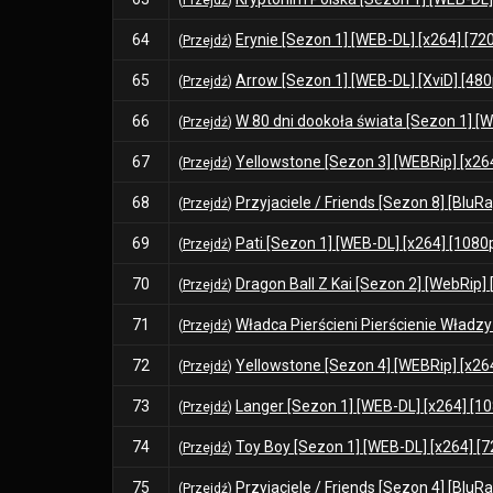
(
Przejdź
)
64
Erynie [Sezon 1] [WEB-DL] [x264] [720
(
Przejdź
)
65
Arrow [Sezon 1] [WEB-DL] [XviD] [480p
(
Przejdź
)
66
W 80 dni dookoła świata [Sezon 1] [W
(
Przejdź
)
67
Yellowstone [Sezon 3] [WEBRip] [x264
(
Przejdź
)
68
Przyjaciele / Friends [Sezon 8] [BluRa
(
Przejdź
)
69
Pati [Sezon 1] [WEB-DL] [x264] [1080p
(
Przejdź
)
70
Dragon Ball Z Kai [Sezon 2] [WebRip] 
(
Przejdź
)
71
Władca Pierścieni Pierścienie Władzy
(
Przejdź
)
72
Yellowstone [Sezon 4] [WEBRip] [x264
(
Przejdź
)
73
Langer [Sezon 1] [WEB-DL] [x264] [10
(
Przejdź
)
74
Toy Boy [Sezon 1] [WEB-DL] [x264] [72
(
Przejdź
)
75
Przyjaciele / Friends [Sezon 4] [BluRa
(
Przejdź
)