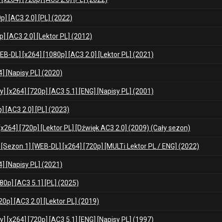
p] [AC3 2.0] [PL] (2022)
] [AC3 2.0] [Lektor PL] (2012)
EB-DL] [x264] [1080p] [AC3 2.0] [Lektor PL] (2021)
] [Napisy PL] (2020)
y] [x264] [720p] [AC3 5.1] [ENG] [Napisy PL] (2001)
] [AC3 2.0] [PL] (2023)
[x264] [720p] [Lektor PL] [Dźwięk AC3 2.0] (2009) (Cały sezon)
 [Sezon 1] [WEB-DL] [x264] [720p] [MULTi Lektor PL / ENG] (2022)
] [Napisy PL] (2021)
80p] [AC3 5.1] [PL] (2025)
0p] [AC3 2.0] [Lektor PL] (2019)
y] [x264] [720p] [AC3 5.1] [ENG] [Napisy PL] (1997)