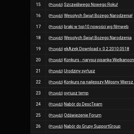
15
Szczęśliwego Nowego Roku!
(
Przejdź
)
16
Wesołych Świąt Bożego Narodzenia!
(
Przejdź
)
17
braki w top10 nowości wg filmweb
(
Przejdź
)
18
Wesołych Świąt Bożego Narodzenia
(
Przejdź
)
19
ekAzek Download v. 0.2.2010.0518
(
Przejdź
)
20
Konkurs - narysuj pisankę Wielkanoc
(
Przejdź
)
21
Urodziny syr!usz
(
Przejdź
)
22
Konkurs na najlepszy Miłosny Wiersz 
(
Przejdź
)
23
syriusz temp
(
Przejdź
)
24
Nabór do DescTeam
(
Przejdź
)
25
Odświeżenie Forum
(
Przejdź
)
26
Nabór do Grupy SupportGroup
(
Przejdź
)