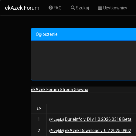
ekAzek Forum
FAQ
Szukaj
Użytkownicy
Ogłoszenie
ekAzek Forum Strona Główna
LP
1
DurieInfo v. DI.v.1.0.2026.0318 Beta
(
Przejdź
)
2
ekAzek Download v. 0.2.2025.0902
(
Przejdź
)