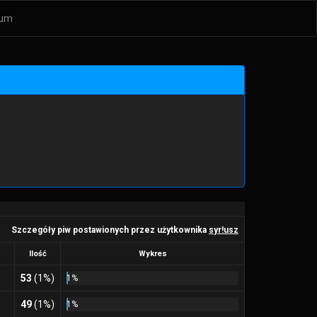
um
Szczegóły piw postawionych przez użytkownika
syr!usz
Ilość
Wykres
53
(1%)
1%
49
(1%)
1%