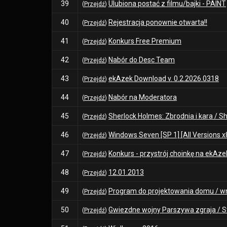
39
Ulubiona postać z filmu/bajki - PAINT
(
Przejdź
)
40
Rejestracja ponownie otwarta!!
(
Przejdź
)
41
Konkurs Free Premium
(
Przejdź
)
42
Nabór do Desc Team
(
Przejdź
)
43
ekAzek Download v. 0.2.2026.0318
(
Przejdź
)
44
Nabór na Moderatora
(
Przejdź
)
45
Sherlock Holmes: Zbrodnia i kara / S
(
Przejdź
)
46
Windows Seven [SP 1] [All Versions x
(
Przejdź
)
47
Konkurs - przystrój choinkę na ekAz
(
Przejdź
)
48
12.01.2013
(
Przejdź
)
49
Program do projektowania domu / w
(
Przejdź
)
50
Gwiezdne wojny Parszywa zgraja / St
(
Przejdź
)