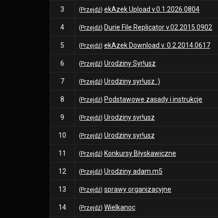
3
ekAzek Upload v.0.1.2026.0804
(
Przejdź
)
4
Durie File Replicator v.02.2015.0902
(
Przejdź
)
5
ekAzek Download v. 0.2.2014.0617
(
Przejdź
)
6
Urodziny Syr!usz
(
Przejdź
)
7
Urodziny syr!usz :)
(
Przejdź
)
8
Podstawowe zasady i instrukcje
(
Przejdź
)
9
Urodziny syr!usz
(
Przejdź
)
10
Urodziny syr!usz
(
Przejdź
)
11
Konkursy Błyskawiczne
(
Przejdź
)
12
Urodziny adam.m5
(
Przejdź
)
13
sprawy organizacyjne
(
Przejdź
)
14
Wielkanoc
(
Przejdź
)