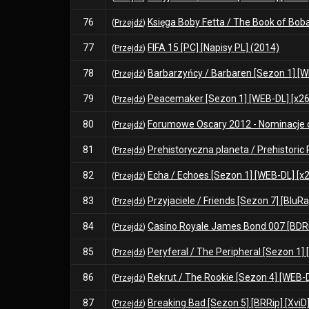
76
Księga Boby Fetta / The Book of Boba
(
Przejdź
)
77
FIFA 15 [PC] [Napisy PL] (2014)
(
Przejdź
)
78
Barbarzyńcy / Barbaren [Sezon 1] [WE
(
Przejdź
)
79
Peacemaker [Sezon 1] [WEB-DL] [x264]
(
Przejdź
)
80
Forumowe Oscary 2012 - Nominacje
(
Przejdź
)
81
Prehistoryczna planeta / Prehistoric 
(
Przejdź
)
82
Echa / Echoes [Sezon 1] [WEB-DL] [x2
(
Przejdź
)
83
Przyjaciele / Friends [Sezon 7] [BluRa
(
Przejdź
)
84
Casino Royale James Bond 007 [BDRip
(
Przejdź
)
85
Peryferal / The Peripheral [Sezon 1] 
(
Przejdź
)
86
Rekrut / The Rookie [Sezon 4] [WEB-DL
(
Przejdź
)
87
Breaking Bad [Sezon 5] [BRRip] [XviD]
(
Przejdź
)