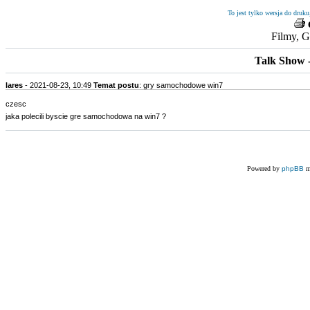
To jest tylko wersja do druk
Filmy, G
Talk Show 
lares
-
2021-08-23, 10:49
Temat postu
: gry samochodowe win7
czesc
jaka polecili byscie gre samochodowa na win7 ?
Powered by
phpBB
m