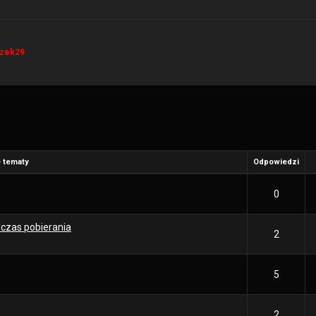
zek29
 tematy
Odpowiedzi
0
dczas pobierania
2
5
2