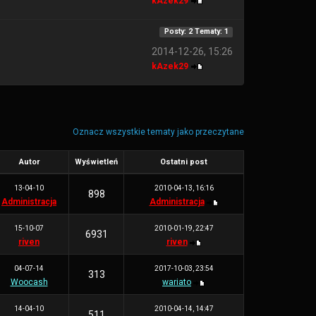
kAzek29
Posty: 2 Tematy: 1
2014-12-26, 15:26
kAzek29
Oznacz wszystkie tematy jako przeczytane
Autor
Wyświetleń
Ostatni post
13-04-10
2010-04-13, 16:16
898
Administracja
Administracja
15-10-07
2010-01-19, 22:47
6931
riven
riven
04-07-14
2017-10-03, 23:54
313
Woocash
wariato
14-04-10
2010-04-14, 14:47
511