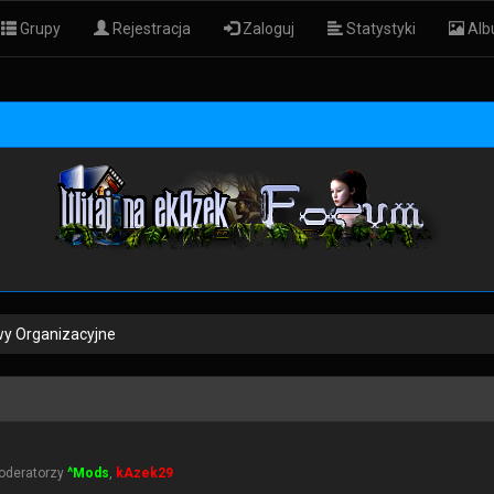
Grupy
Rejestracja
Zaloguj
Statystyki
Alb
y Organizacyjne
oderatorzy
^Mods
,
kAzek29