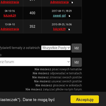
Administracja
Administracja
04-10-16
2017-04-11, 18:29
400
kAzek29
sweet girl
13-04-10
2015-09-25, 16:06
352
Administracja
kAzek29
yświetl tematy z ostatnich:
o:
Nie możesz
pisać nowych tematów
Nie możesz
odpowiadać w tematach
Nie możesz
zmieniać swoich postów
Nie możesz
usuwać swoich postów
Nie możesz
głosować w ankietach
Nie możesz
załączać plików na tym forum
Nie możesz
ściągać załączników na tym forum
Akceptuję
"ciasteczek"). Dane te mogą być