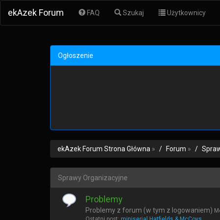
ekAzek Forum
FAQ
Szukaj
Użytkownicy
Ogłoszenie
ekAzek Forum Strona Główna
»
Forum
»
Spraw
Sprawy Organizacyjne
Problemy
Problemy z forum (w tym z logowaniem)
M
Ostatni post:
miniserial Hatfields & McCoys