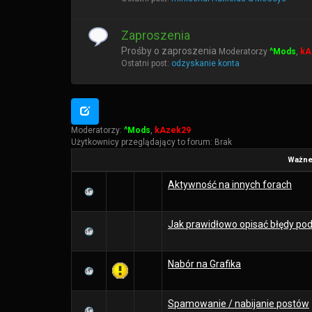
Zaproszenia
Prośby o zaproszenia
Moderatorzy
^Mods
,
kA
Ostatni post:
odzyskanie konta
Moderatorzy:
^Mods
,
kAzek29
Użytkownicy przeglądający to forum: Brak
Ważne
Aktywność na innych forach
Jak prawidłowo opisać błędy po
Nabór na Grafika
Spamowanie / nabijanie postów