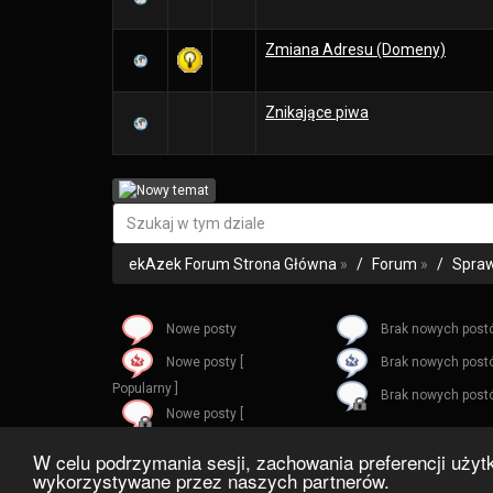
Zmiana Adresu (Domeny)
Znikające piwa
ekAzek Forum Strona Główna
»
Forum
»
Spraw
Nowe posty
Brak nowych post
Nowe posty [
Brak nowych postów
Popularny ]
Brak nowych postó
Nowe posty [
Zablokowany ]
W celu podrzymania sesji, zachowania preferencji użytk
wykorzystywane przez naszych partnerów.